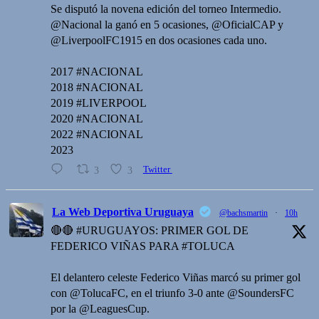
Se disputó la novena edición del torneo Intermedio.
@Nacional la ganó en 5 ocasiones, @OficialCAP y
@LiverpoolFC1915 en dos ocasiones cada uno.
2017 #NACIONAL
2018 #NACIONAL
2019 #LIVERPOOL
2020 #NACIONAL
2022 #NACIONAL
2023
3
3
Twitter
La Web Deportiva Uruguaya
@bachsmartin
·
10h
🔴🔴 #URUGUAYOS: PRIMER GOL DE
FEDERICO VIÑAS PARA #TOLUCA
El delantero celeste Federico Viñas marcó su primer gol
con @TolucaFC, en el triunfo 3-0 ante @SoundersFC
por la @LeaguesCup.