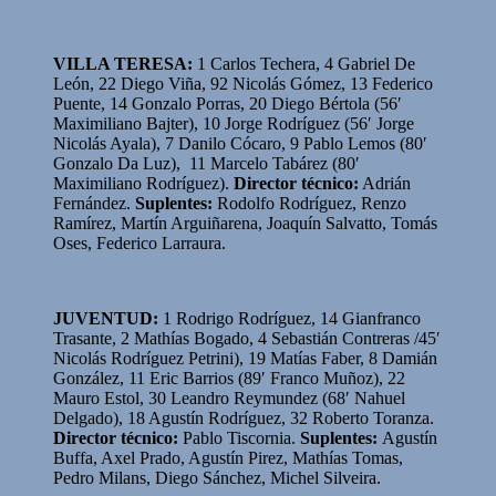
VILLA TERESA:
1 Carlos Techera, 4 Gabriel De
León, 22 Diego Viña, 92 Nicolás Gómez, 13 Federico
Puente, 14 Gonzalo Porras, 20 Diego Bértola (56′
Maximiliano Bajter), 10 Jorge Rodríguez (56′ Jorge
Nicolás Ayala), 7 Danilo Cócaro, 9 Pablo Lemos (80′
Gonzalo Da Luz), 11 Marcelo Tabárez (80′
Maximiliano Rodríguez).
Director técnico:
Adrián
Fernández.
Suplentes:
Rodolfo Rodríguez, Renzo
Ramírez, Martín Arguiñarena, Joaquín Salvatto, Tomás
Oses, Federico Larraura.
JUVENTUD:
1 Rodrigo Rodríguez, 14 Gianfranco
Trasante, 2 Mathías Bogado, 4 Sebastián Contreras /45′
Nicolás Rodríguez Petrini), 19 Matías Faber, 8 Damián
González, 11 Eric Barrios (89′ Franco Muñoz), 22
Mauro Estol, 30 Leandro Reymundez (68′ Nahuel
Delgado), 18 Agustín Rodríguez, 32 Roberto Toranza.
Director técnico:
Pablo Tiscornia.
Suplentes:
Agustín
Buffa, Axel Prado, Agustín Pirez, Mathías Tomas,
Pedro Milans, Diego Sánchez, Michel Silveira.