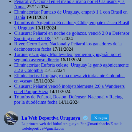
Peñarol y Nacional en el mano a mano por el Claiusura y la
Anual
25/11/2024
Eliminatorias: Puntazo de Uruguay, empató 1:1 con Brasil en
Bahía
19/11/2024
Triunfos de Argentina, Ecuador y Chile; empate clásico Brasil
y Uruguay
19/11/2024
Clausura: Peñarol en noche de golazos, venció 2:0 a Defensor
Sporting en el CDS
17/11/2024
River, Cerro Laro, Nacional y Peñarol los ganadores de la
decimotercera fecha
17/11/2024
Torque y Uruguay Montevideo perdieron y jugarán por el
segundo ascenso directo
16/11/2024
Eliminatorias: Euforia celeste, Uruguay le ganó agónicamente
3:2 a Colombia
15/11/2024
Eliminatorias: Uruguay y una nueva victoria ante Colombia
en «casa»
15/11/2024
Clausura: Peñarol venció inobjetablemente 2:0 a Wanderers
en el Parque Viera
14/11/2024
Triunfos de Peñarol, Boston, Defensor, Nacional y Racing
por la duodécima fecha
14/11/2024
La Web Deportiva Uruguaya
Seguir
La primera web del fútbol uruguayo. Por @martinbachs E mail:
webdeportiva@gmail.com