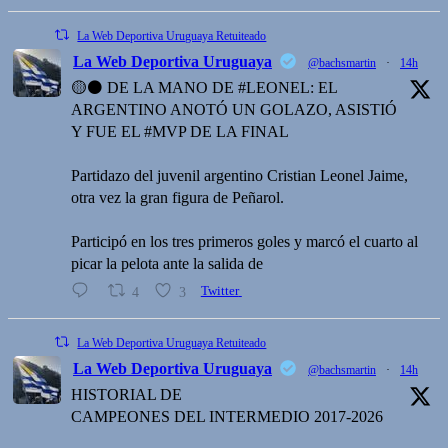
La Web Deportiva Uruguaya Retuiteado
La Web Deportiva Uruguaya
@bachsmartin
·
14h
🟡⚫️ DE LA MANO DE #LEONEL: EL
ARGENTINO ANOTÓ UN GOLAZO, ASISTIÓ
Y FUE EL #MVP DE LA FINAL
Partidazo del juvenil argentino Cristian Leonel Jaime,
otra vez la gran figura de Peñarol.
Participó en los tres primeros goles y marcó el cuarto al
picar la pelota ante la salida de
4
3
Twitter
La Web Deportiva Uruguaya Retuiteado
La Web Deportiva Uruguaya
@bachsmartin
·
14h
HISTORIAL DE
CAMPEONES DEL INTERMEDIO 2017-2026