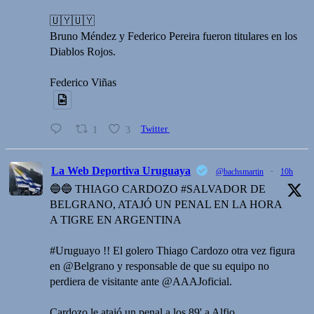
🇺🇾🇺🇾
Bruno Méndez y Federico Pereira fueron titulares en los
Diablos Rojos.
Federico Viñas
1
3
Twitter
La Web Deportiva Uruguaya
@bachsmartin
·
10h
🔵🔵 THIAGO CARDOZO #SALVADOR DE
BELGRANO, ATAJÓ UN PENAL EN LA HORA
A TIGRE EN ARGENTINA
#Uruguayo !! El golero Thiago Cardozo otra vez figura
en @Belgrano y responsable de que su equipo no
perdiera de visitante ante @AAAJoficial.
Cardozo le atajó un penal a los 89' a Alfio