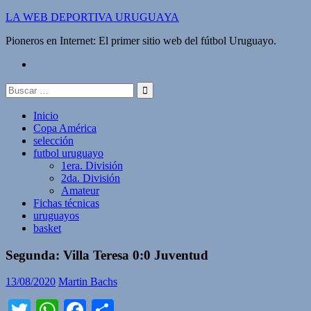
Saltar
LA WEB DEPORTIVA URUGUAYA
al
Pioneros en Internet: El primer sitio web del fútbol Uruguayo.
contenido
twitter
Buscar:
Inicio
Copa América
selección
futbol uruguayo
1era. División
2da. División
Amateur
Fichas técnicas
uruguayos
basket
Segunda: Villa Teresa 0:0 Juventud
13/08/2020
Martin Bachs
Twitter
WhatsApp
Facebook
Compartir