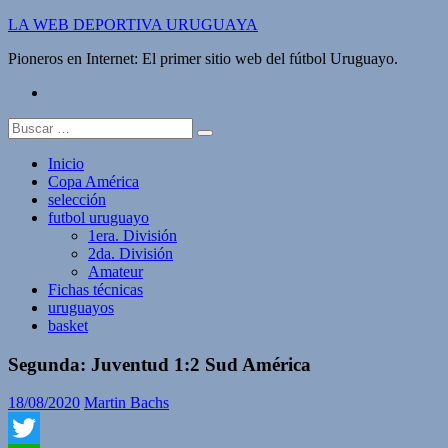
Saltar
LA WEB DEPORTIVA URUGUAYA
al
Pioneros en Internet: El primer sitio web del fútbol Uruguayo.
contenido
twitter
Buscar:
Inicio
Copa América
selección
futbol uruguayo
1era. División
2da. División
Amateur
Fichas técnicas
uruguayos
basket
Segunda: Juventud 1:2 Sud América
18/08/2020
Martin Bachs