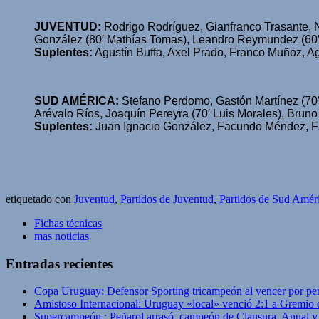
JUVENTUD:
Rodrigo Rodríguez, Gianfranco Trasante, N
González (80′ Mathías Tomas), Leandro Reymundez (60′ 
Suplentes:
Agustín Buffa, Axel Prado, Franco Muñoz, Ag
SUD AMÉRICA:
Stefano Perdomo, Gastón Martínez (70′
Arévalo Ríos, Joaquín Pereyra (70′ Luis Morales), Bruno
Suplentes:
Juan Ignacio González, Facundo Méndez, Fa
etiquetado con
Juventud
,
Partidos de Juventud
,
Partidos de Sud Amér
Fichas técnicas
mas noticias
Entradas recientes
Copa Uruguay: Defensor Sporting tricampeón al vencer por pe
Amistoso Internacional: Uruguay «local» venció 2:1 a Gremio 
Supercampeón : Peñarol arrasó, campeón de Clausura, Anual 