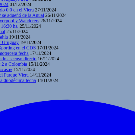
2024
01/12/2024
io 0:0 en el Viera
27/11/2024
y se adueñó de la Anual
26/11/2024
iverpool y Wanderers
26/11/2024
 16:30 hs.
25/11/2024
ual
25/11/2024
ahía
19/11/2024
 y Uruguay
19/11/2024
 Sporting en el CDS
17/11/2024
motercera fecha
17/11/2024
ndo ascenso directo
16/11/2024
3:2 a Colombia
15/11/2024
 «casa»
15/11/2024
el Parque Viera
14/11/2024
 la duodécima fecha
14/11/2024