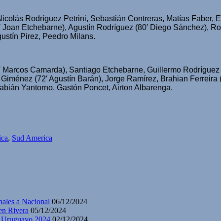
icolás Rodríguez Petrini, Sebastián Contreras, Matías Faber, E
Joan Etchebarne), Agustín Rodríguez (80′ Diego Sánchez), Ro
ustín Pirez, Peedro Milans.
 Marcos Camarda), Santiago Etchebarne, Guillermo Rodríguez 
 Giménez (72′ Agustín Barán), Jorge Ramírez, Brahian Ferreira 
bián Yantorno, Gastón Poncet, Airton Albarenga.
ica
,
Sud America
nales a Nacional
06/12/2024
en Rivera
05/12/2024
y Uruguayo 2024
02/12/2024