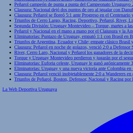
Peñarol campeón de punta a punta del Campeonato Uruguayo 
Clausura: Nacional dejó dos puntos de oro al igualar con Danub
Clausura: Peñarol se floreó 5:1 ante Progreso en el Centenario 
Triunfos de Cerro Largo, Racing, Deportivo, Peñarol, River, L
Segunda División: Uruguay Montevideo – Torque, martes a las
Peñarol y Nacional en el mano a mano por el Claiusura y la An
Eliminatorias: Puntazo de Uruguay, empató 1:1 con Brasil en B
Triunfos de Argentina, Ecuador y Chile; empate clásico Brasil
Clausura: Peñarol en noche de golazos, venció 2:0 a Defensor
River, Cerro Laro, Nacional y Peñarol los ganadores de la deci
Torque y Uruguay Montevideo perdieron y jugarán por el segu
Eliminatorias: Euforia celeste, Uruguay le ganó agónicamente 
Eliminatorias: Uruguay y una nueva victoria ante Colombia en
Clausura: Peñarol venció inobjetablemente 2:0 a Wanderers en 
Triunfos de Peñarol, Boston, Defensor, Nacional y Racing por
La Web Deportiva Uruguaya